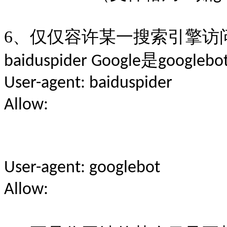
6
、仅仅容许某一搜索引擎访
是
baiduspider Google
googlebo
User-agent: baiduspider
Allow:
User-agent: googlebot
Allow: